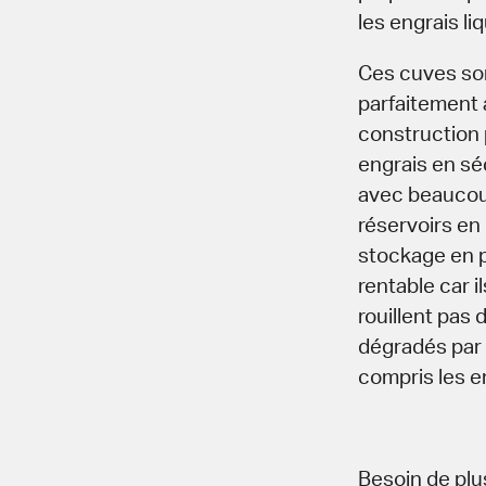
les engrais li
Ces cuves son
parfaitement 
construction 
engrais en séc
avec beaucoup
réservoirs en
stockage en p
rentable car i
rouillent pas
dégradés par 
compris les e
Besoin de plu