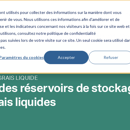
nt utilisés pour collecter des informations sur la manière dont vous
À propos
Vidéos 📹
Blog
Contact
☎️ 01 7
ir de vous. Nous utilisons ces informations afin d'améliorer et de
e et les indicateurs concernant nos visiteurs à la fois sur ce site web et
utilisons, consultez notre politique de confidentialité
à fioul
Pulvérisateurs
Matériel d'Éle
pas suivies lors de votre visite sur ce site. Un seul cookie sera utilisé da
ces.
Paramètres du cookies
Accepter
Refuser
GRAIS LIQUIDE
des réservoirs de stocka
ais liquides