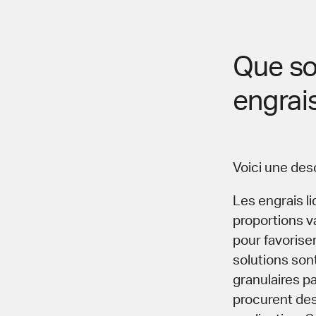
Que so
engrais
Voici une desc
Les engrais l
proportions va
pour favoriser
solutions sont
granulaires p
procurent des 