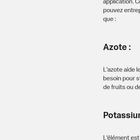
application. 
pouvez entrep
que :
Azote :
L'azote aide l
besoin pour st
de fruits ou d
Potassiu
L'élément est