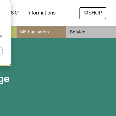
6 45 48 01
Informations
🛒SHOP
vage
Méthanisation
Service
ns
ge