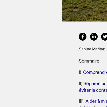
Sabine Maritan 
Sommaire
I)
Comprendre 
II)
Séparer les
éviter la cont
III)
Aider à mi