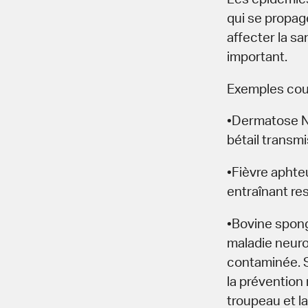
qui se propag
affecter la s
important.
Exemples cour
•Dermatose No
bétail transmi
•Fièvre aphte
entraînant re
•Bovine spong
maladie neuro
contaminée. S
la prévention 
troupeau et l