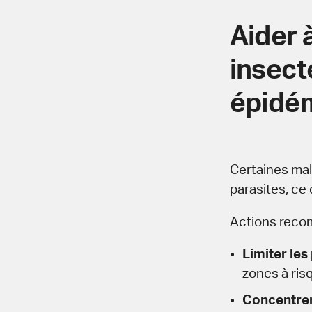
Aider 
insect
épidém
Certaines mal
parasites, ce 
Actions reco
Limiter le
zones à ris
Concentrer