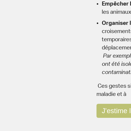
Empêcher l
les animaux
Organiser 
croisements
temporaires 
déplaceme
Par exemple
ont été iso
contaminati
Ces gestes s
maladie et à
J'estime 