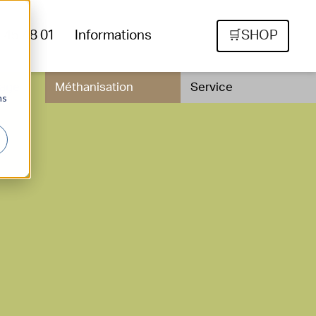
6 45 48 01
Informations
🛒SHOP
vage
Méthanisation
Service
ns