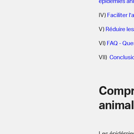
épidémies an
IV)
Faciliter l
V)
Réduire les
VI)
FAQ - Que
VII)
Conclusi
Compr
anima
Les épidémies